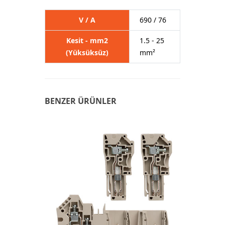
V / A
690 / 76
Kesit - mm2
1.5 - 25
(Yüksüksüz)
mm²
BENZER ÜRÜNLER