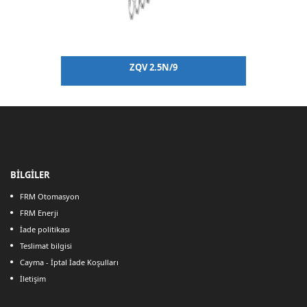
C
ZQV 2.5N/9
BİLGİLER
FRM Otomasyon
FRM Enerji
İade politikası
Teslimat bilgisi
Cayma - İptal İade Koşulları
İletişim