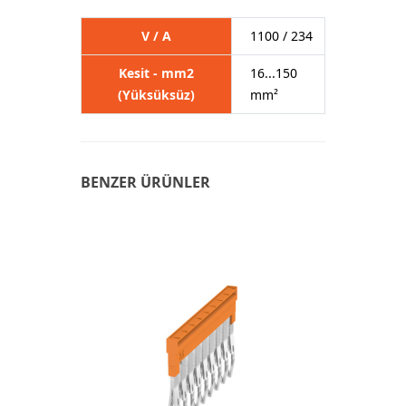
V / A
1100 / 234
Kesit - mm2
16...150
(Yüksüksüz)
mm²
BENZER ÜRÜNLER