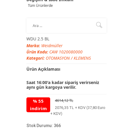
Tüm Ürünlerde
WDU 2.5 BL
Marka:
Weidmüller
Ürün Kodu:
CAW 1020080000
Kategori:
OTOMASYON
/
KLEMENS
Ürün Açıklaması
Saat 16:00'a kadar sipariş verirseniz
aynı gün kargoya verilir.
4614,12 TL
% 55
indirim
2076,35 TL + KDV (37,80 Euro
+ KDV)
Stok Durumu: 366