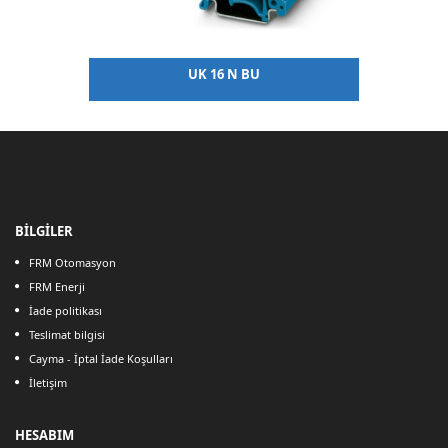
UK 16 N BU
BİLGİLER
FRM Otomasyon
FRM Enerji
İade politikası
Teslimat bilgisi
Cayma - İptal İade Koşulları
İletişim
HESABIM