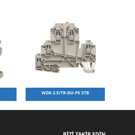
WDK 2.5/TR-DU-PE STB
BİZİ TAKİP EDİN