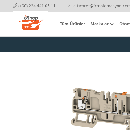
(+90) 224 441 05 11
|
e-ticaret@frmotomasyon.com
Tüm Ürünler
Markalar
Otom