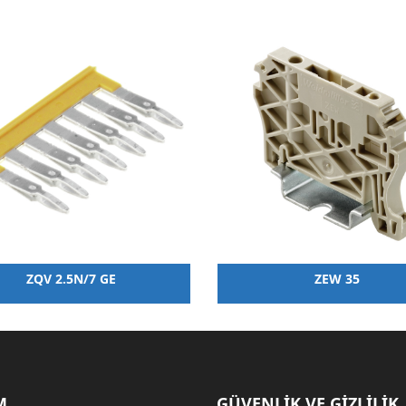
ZQV 2.5N/7 GE
ZEW 35
M
GÜVENLİK VE GİZLİLİK