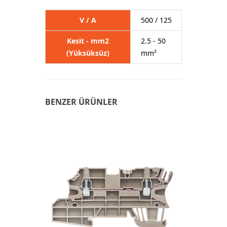
V / A
500 / 125
Kesit - mm2
2.5 - 50
(Yüksüksüz)
mm²
BENZER ÜRÜNLER