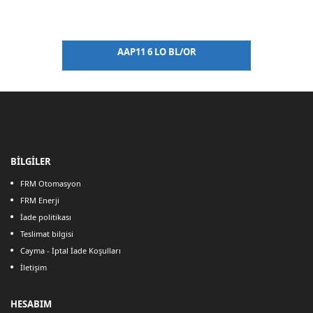
AAP11 6 LO BL/OR
BİLGİLER
FRM Otomasyon
FRM Enerji
İade politikası
Teslimat bilgisi
Cayma - İptal İade Koşulları
İletişim
HESABIM