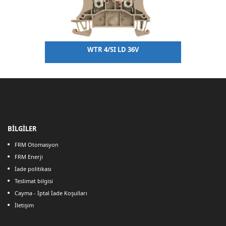
L
WTR 4/SI LD 36V
BİLGİLER
FRM Otomasyon
FRM Enerji
İade politikası
Teslimat bilgisi
Cayma - İptal İade Koşulları
İletişim