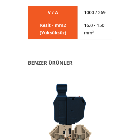
V / A
1000 / 269
Kesit - mm2
16.0 - 150
(Yüksüksüz)
mm²
BENZER ÜRÜNLER