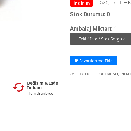
535,15 TL + 
indirim
Stok Durumu: 0
Ambalaj Miktarı: 1
Teklif İste / Stok Sorgula
Favorilerime Ekle
ÖZELLİKLER
ÖDEME SEÇENEKLE
Değişim & İade
İmkanı
Tüm Ürünlerde