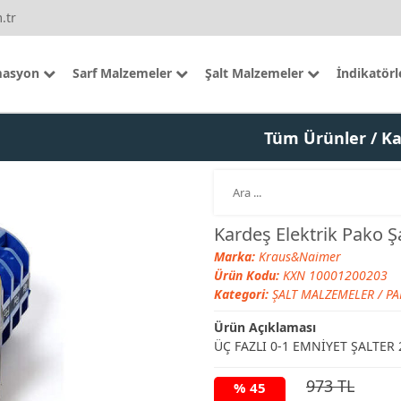
.tr
asyon
Sarf Malzemeler
Şalt Malzemeler
İndikatörl
Tüm Ürünler
/ Ka
Kardeş Elektrik Pako 
Marka:
Kraus&Naimer
Ürün Kodu:
KXN 10001200203
Kategori:
ŞALT MALZEMELER
/
PA
Ürün Açıklaması
ÜÇ FAZLI 0-1 EMNİYET ŞALTER 
973 TL
% 45