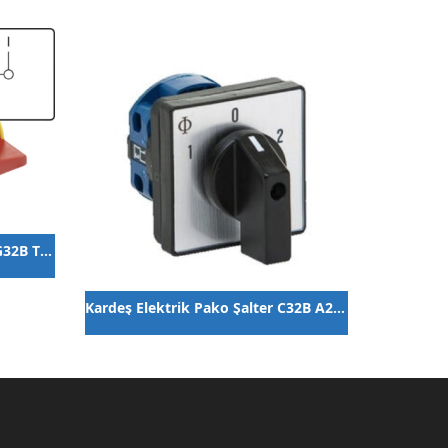
Kardeş Elektrik Pako Şalter KG32B T203/09VE
Kardeş Elektrik Pako Şalter C32B A210