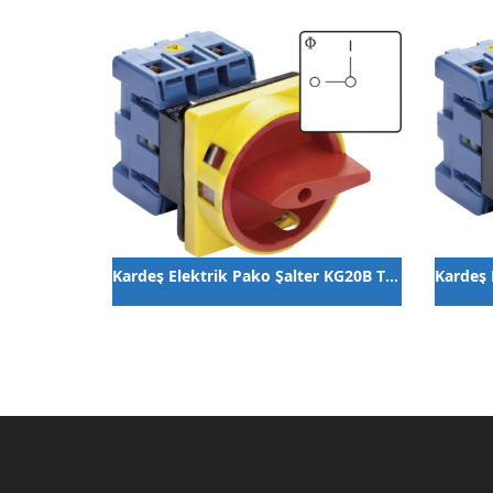
Kardeş Elektrik Pako Şalter KG20B T204/01E
Kardeş Elektrik Pako Şalter CA10B A442