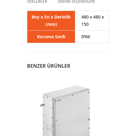
ÖZELLİKLER
ÖDEME SEÇENEKLERİ
Boy x En x Derinlik
480 x 480 x
(mm)
150
Koruma Sınıfı
IP66
BENZER ÜRÜNLER