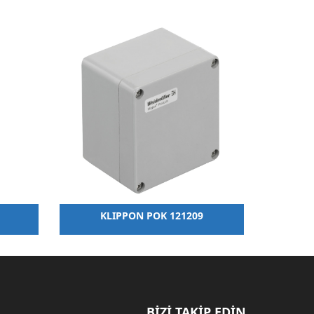
KLIPPON POK 121209
BİZİ TAKİP EDİN