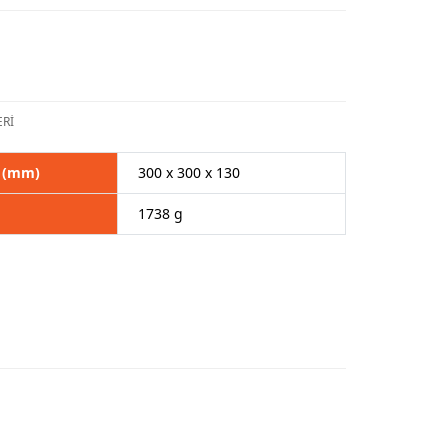
Rİ
k (mm)
300 x 300 x 130
1738 g