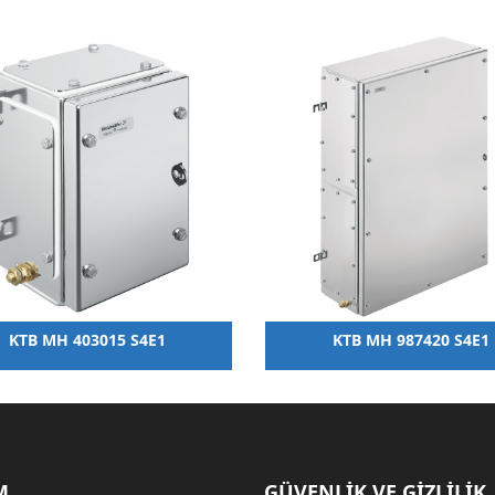
KTB MH 403015 S4E1
KTB MH 987420 S4E1
M
GÜVENLİK VE GİZLİLİK