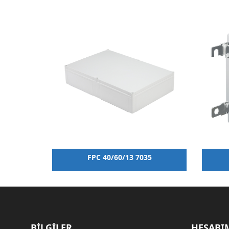
FPC 40/60/13 7035
BİLGİLER
HESABI