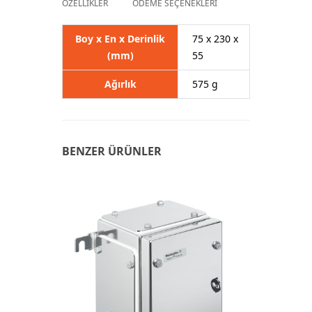
ÖZELLİKLER
ÖDEME SEÇENEKLERİ
Boy x En x Derinlik
75 x 230 x
(mm)
55
Ağırlık
575 g
BENZER ÜRÜNLER