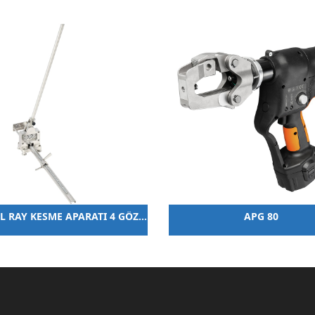
MANUEL RAY KESME APARATI 4 GÖZLÜ DELMELİ
APG 80