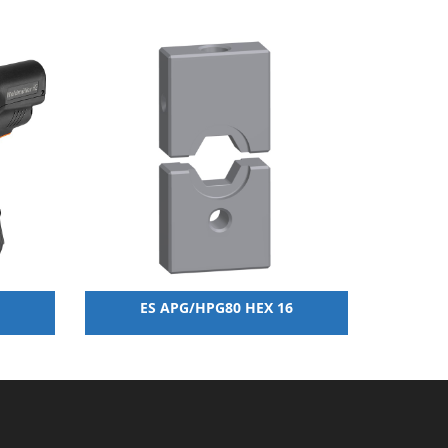
ES APG/HPG80 HEX 16