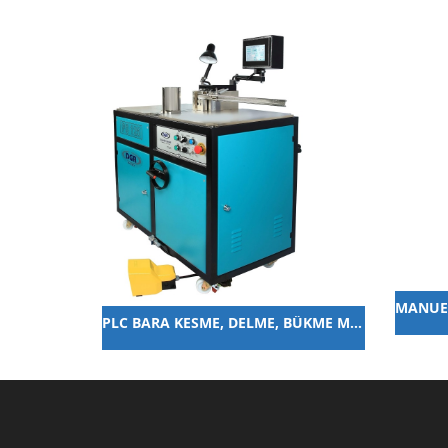
PLC BARA KESME, DELME, BÜKME MAKİNESİ 12x125mm 53.000