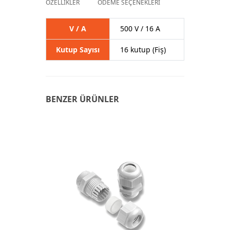
ÖZELLİKLER
ÖDEME SEÇENEKLERİ
V / A
500 V / 16 A
Kutup Sayısı
16 kutup (Fiş)
BENZER ÜRÜNLER