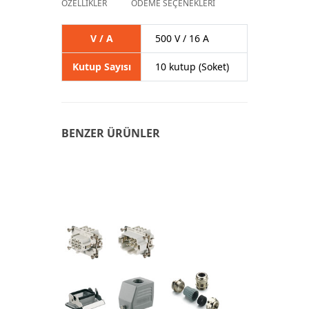
ÖZELLİKLER
ÖDEME SEÇENEKLERİ
V / A
500 V / 16 A
Kutup Sayısı
10 kutup (Soket)
BENZER ÜRÜNLER