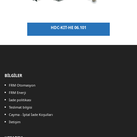
G
HDC-KIT-HE 06.101
BİLGİLER
FRM Otomasyon
FRM Enerji
İade politikası
Teslimat bilgisi
Cayma - İptal İade Koşulları
İletişim