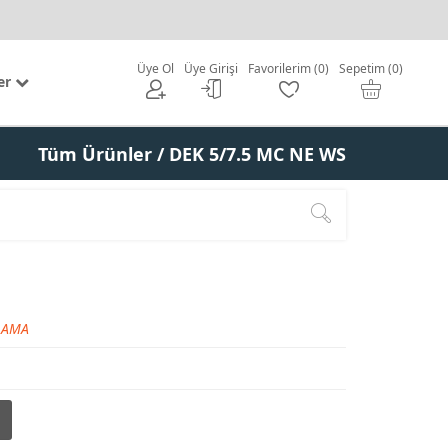
Üye Ol
Üye Girişi
Favorilerim (0)
Sepetim (0)
er
Tüm Ürünler
/ DEK 5/7.5 MC NE WS
LAMA