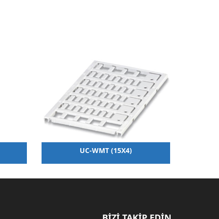
UC-WMT (15X4)
BİZİ TAKİP EDİN