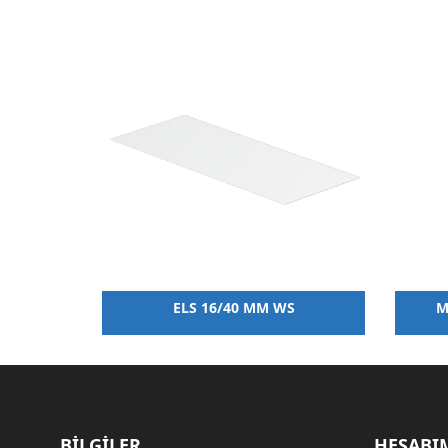
 WS
ELS 16/40 MM WS
M
BİLGİLER
HESABI