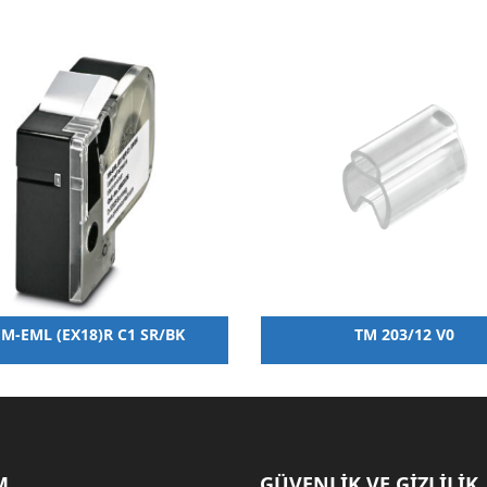
M-EML (EX18)R C1 SR/BK
TM 203/12 V0
M
GÜVENLİK VE GİZLİLİK