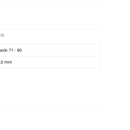
Rİ
askı 71 - 80
,0 mm