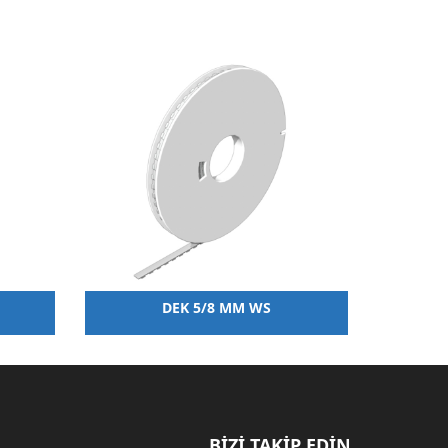
DEK 5/8 MM WS
CA
BİZİ TAKİP EDİN