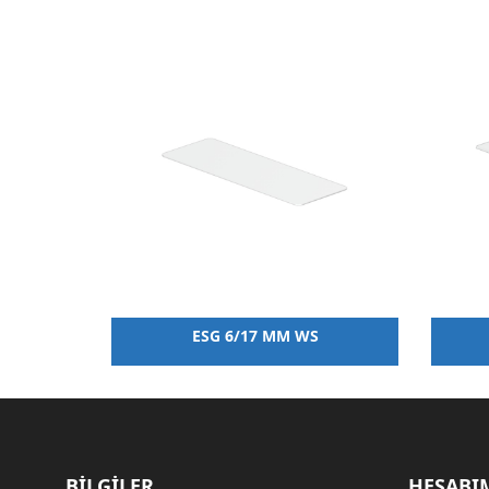
 WS
ESG 6/17 MM WS
BİLGİLER
HESABI