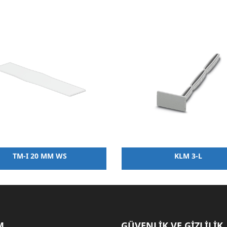
TM-I 20 MM WS
KLM 3-L
M
GÜVENLİK VE GİZLİLİK