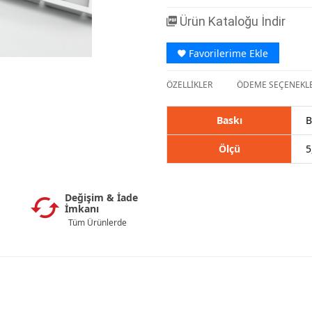
Ürün Kataloğu İndir
Favorilerime Ekle
ÖZELLİKLER
ÖDEME SEÇENEKLE
Baskı
B
Ölçü
5
Değişim & İade
İmkanı
Tüm Ürünlerde