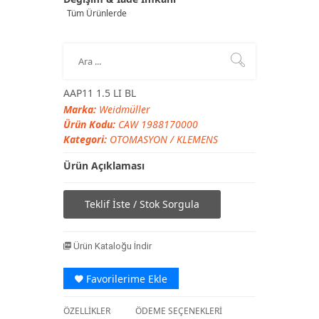
Tüm Ürünlerde
AAP11 1.5 LI BL
Marka:
Weidmüller
Ürün Kodu:
CAW 1988170000
Kategori:
OTOMASYON
/
KLEMENS
Ürün Açıklaması
Teklif İste / Stok Sorgula
Ürün Kataloğu İndir
Favorilerime Ekle
ÖZELLİKLER
ÖDEME SEÇENEKLERİ