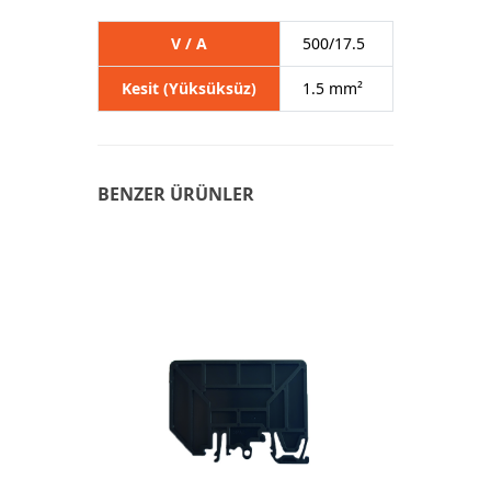
V / A
500/17.5
Kesit (Yüksüksüz)
1.5 mm²
BENZER ÜRÜNLER