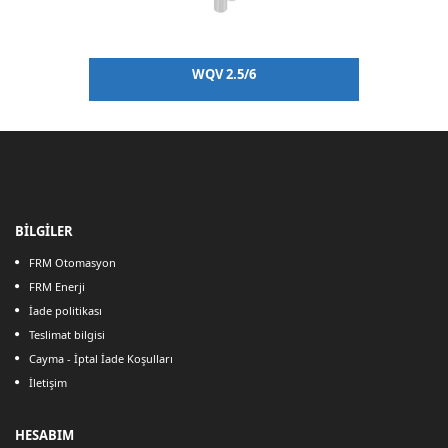
WQV 2.5/6
BİLGİLER
FRM Otomasyon
FRM Enerji
İade politikası
Teslimat bilgisi
Cayma - İptal İade Koşulları
İletişim
HESABIM