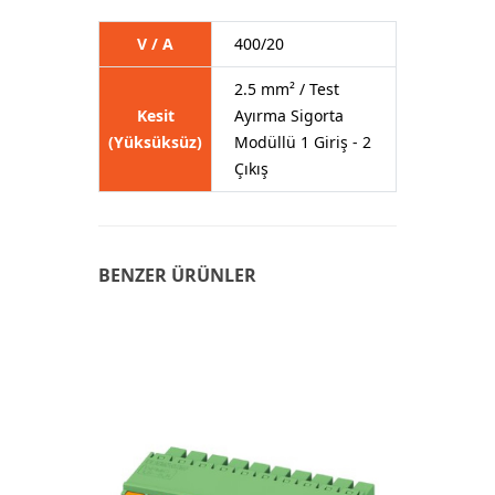
V / A
400/20
2.5 mm² / Test
Kesit
Ayırma Sigorta
(Yüksüksüz)
Modüllü 1 Giriş - 2
Çıkış
BENZER ÜRÜNLER