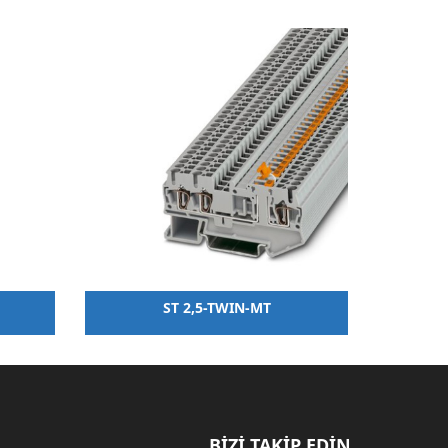
ST 2,5-TWIN-MT
BİZİ TAKİP EDİN