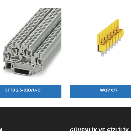
STTB 2,5-DIO/U-O
WQV 6/7
M
GÜVENLİK VE GİZLİLİK