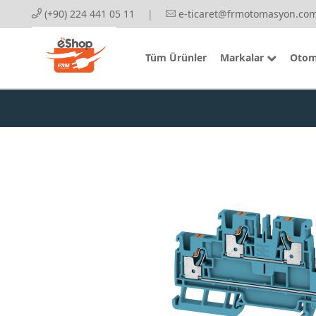
(+90) 224 441 05 11
|
e-ticaret@frmotomasyon.com
Tüm Ürünler
Markalar
Otom