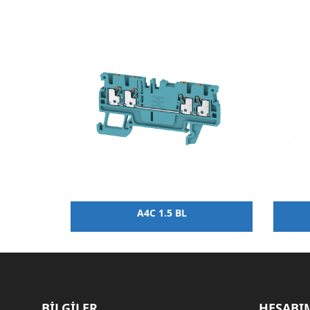
A4C 1.5 BL
BİLGİLER
HESABI