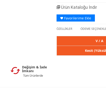
Ürün Kataloğu İndir
Favorilerime Ekle
ÖZELLİKLER
ÖDEME SEÇENEKLE
V / A
Kesit (Yüksü
Değişim & İade
İmkanı
Tüm Ürünlerde