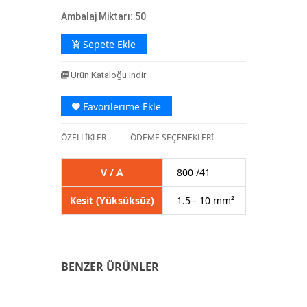
Ambalaj Miktarı: 50
Sepete Ekle
Ürün Kataloğu İndir
Favorilerime Ekle
ÖZELLİKLER
ÖDEME SEÇENEKLERİ
V / A
800 /41
Kesit (Yüksüksüz)
1.5 - 10 mm²
BENZER ÜRÜNLER