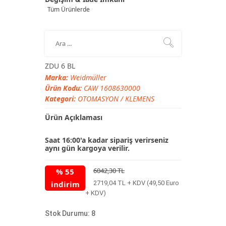
Tüm Ürünlerde
ZDU 6 BL
Marka:
Weidmüller
Ürün Kodu:
CAW 1608630000
Kategori:
OTOMASYON
/
KLEMENS
Ürün Açıklaması
Saat 16:00'a kadar sipariş verirseniz
aynı gün kargoya verilir.
6042,30 TL
% 55
indirim
2719,04 TL + KDV (49,50 Euro
+ KDV)
Stok Durumu: 8