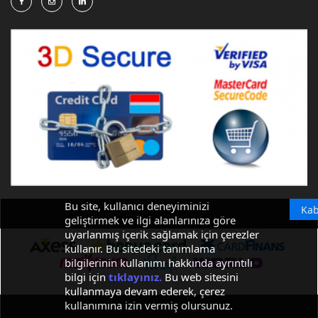
Bu site, kullanıcı deneyiminizi
Kab
geliştirmek ve ilgi alanlarınıza göre
uyarlanmış içerik sağlamak için çerezler
kullanır. Bu sitedeki tanımlama
bilgilerinin kullanımı hakkında ayrıntılı
bilgi için
tıklayınız.
Bu web sitesini
kullanmaya devam ederek, çerez
kullanımına izin vermiş olursunuz.
© 2021 FRM OTOMASYON | TÜM HAKLARI SAKLIDIR.