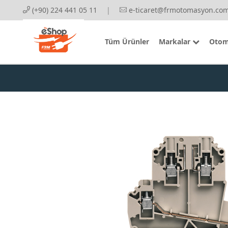
(+90) 224 441 05 11
|
e-ticaret@frmotomasyon.com
Tüm Ürünler
Markalar
Otom