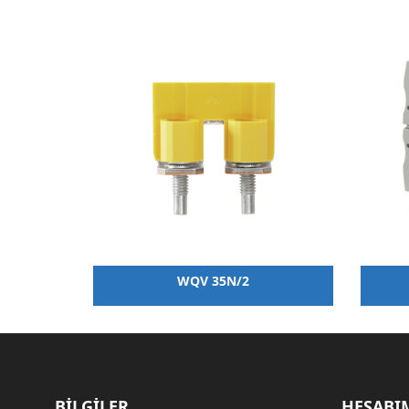
WQV 35N/2
BİLGİLER
HESABI