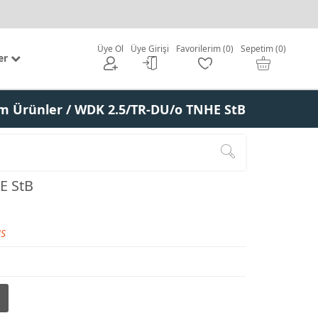
Üye Ol
Üye Girişi
Favorilerim (0)
Sepetim (0)
er
m Ürünler
/ WDK 2.5/TR-DU/o TNHE StB
E StB
S