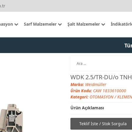
.tr
asyon
Sarf Malzemeler
Şalt Malzemeler
İndikatörl
Tü
WDK 2.5/TR-DU/o TNH
Marka:
Weidmüller
Ürün Kodu:
CAW 1833610000
Kategori:
OTOMASYON
/
KLEMEN
Ürün Açıklaması
Teklif İste / Stok Sorgula