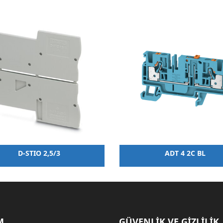
D-STIO 2,5/3
ADT 4 2C BL
M
GÜVENLİK VE GİZLİLİK