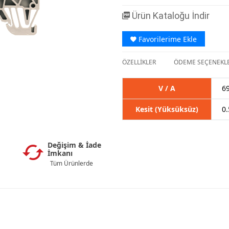
Ürün Kataloğu İndir
Favorilerime Ekle
ÖZELLİKLER
ÖDEME SEÇENEKLE
V / A
69
Kesit (Yüksüksüz)
0.
Değişim & İade
İmkanı
Tüm Ürünlerde