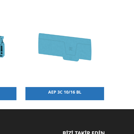
AEP 3C 10/16 BL
BİZİ TAKİP EDİN