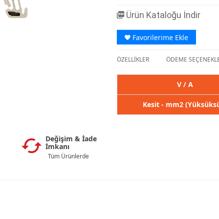
Ürün Kataloğu İndir
Favorilerime Ekle
ÖZELLİKLER
ÖDEME SEÇENEKLE
V / A
Kesit - mm2 (Yüksüks
Değişim & İade
İmkanı
Tüm Ürünlerde