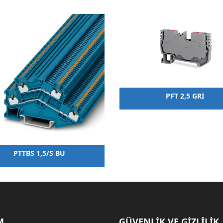
PFT 2,5 GRİ
PTTBS 1,5/S BU
M
GÜVENLİK VE GİZLİLİK