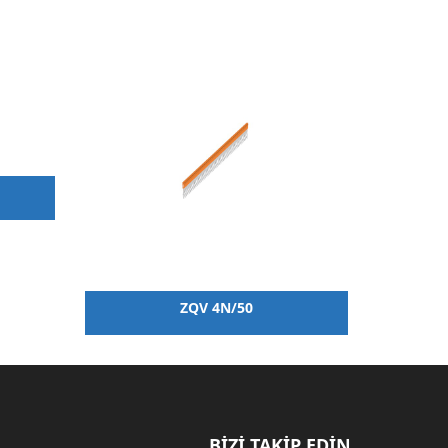
ZQV 4N/50
BİZİ TAKİP EDİN