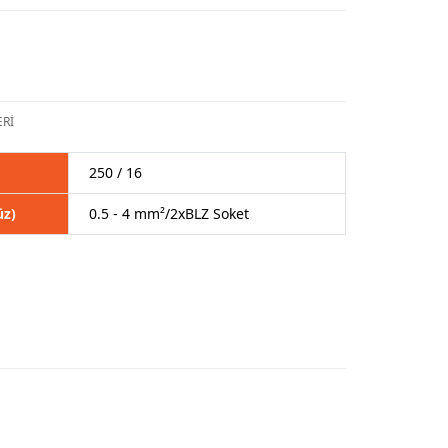
Rİ
250 / 16
üz)
0.5 - 4 mm²/2xBLZ Soket