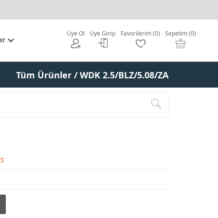
Üye Ol
Üye Girişi
Favorilerim (0)
Sepetim (0)
er
Tüm Ürünler
/ WDK 2.5/BLZ/5.08/ZA
S