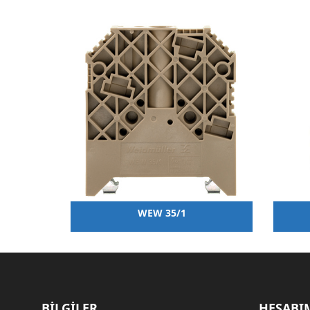
WEW 35/1
BİLGİLER
HESABI