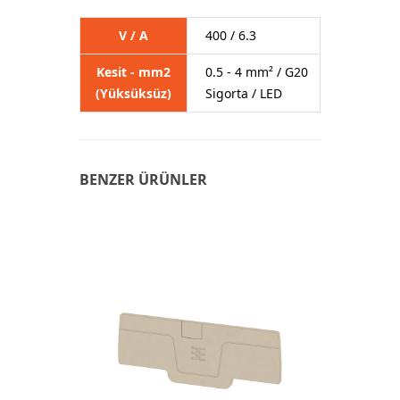
V / A
400 / 6.3
Kesit - mm2
0.5 - 4 mm² / G20
(Yüksüksüz)
Sigorta / LED
BENZER ÜRÜNLER