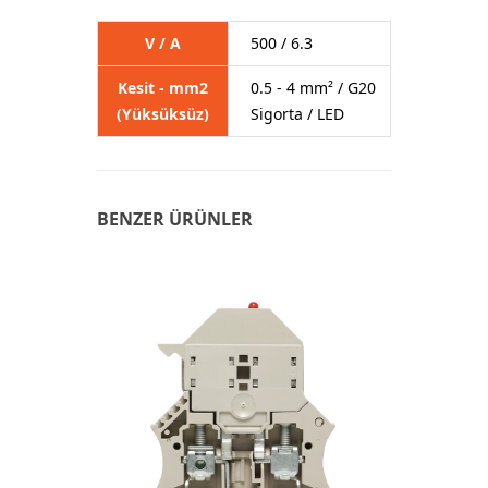
V / A
500 / 6.3
Kesit - mm2
0.5 - 4 mm² / G20
(Yüksüksüz)
Sigorta / LED
BENZER ÜRÜNLER