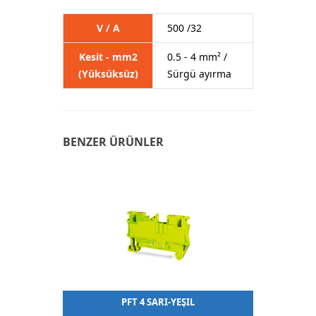
V / A
500 /32
Kesit - mm2
0.5 - 4 mm² /
(Yüksüksüz)
Sürgü ayırma
BENZER ÜRÜNLER
PFT 4 SARI-YEŞİL