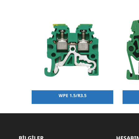
WPE 1.5/R3.5
BİLGİLER
HESABI