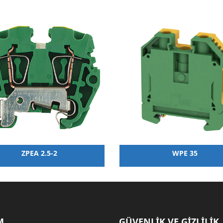
ZPEA 2.5-2
WPE 35
M
GÜVENLİK VE GİZLİLİK