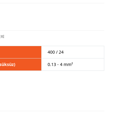
Rİ
400 / 24
süksüz)
0.13 - 4 mm²