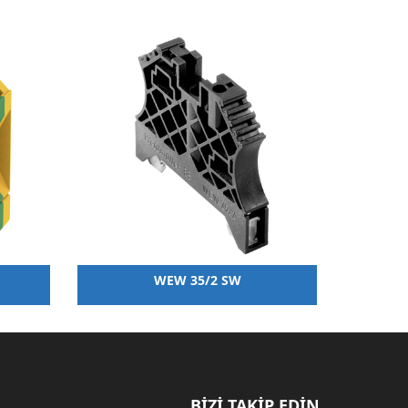
WEW 35/2 SW
BİZİ TAKİP EDİN