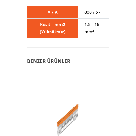
V / A
800 / 57
Kesit - mm2
1.5 - 16
(Yüksüksüz)
mm²
BENZER ÜRÜNLER