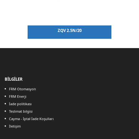
 SW
ZQV 2.5N/20
BİLGİLER
FRM Otomasyon
FRM Enerji
İade politikası
Teslimat bilgisi
Cayma - İptal İade Koşulları
İletişim